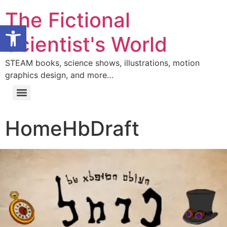
The Fictional
Open toolbar
Scientist's World
STEAM books, science shows, illustrations, motion
graphics design, and more…
HomeHbDraft