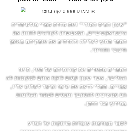
״שעון הכיס הסודי״ זאת סדרת ספרי מולטימדיה 
אינטראקטיביים, המאפשרת לקוראים לחוות את 
הספר מחוץ לעלילה ולהרחיב את אופקיהם באופן 
חינוכי וחוויתי.
הספרים מתארים את קורותיהם של מאי, תיאו 
ואוליבר, אשר שעון קסום לוקח אותם למקומות לא 
צפויים. מבלי לדעת את טיבו וכיצד לשלוט עליו, 
הם ממשיכים להסתבך ומנסים לפתור תעלומות 
במירוץ נגד הזמן. 
לספר מצורפות עובדות מרתקות על המדע 