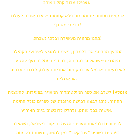
ואפילו עבור קהל מעורב.
שיקויים מסתוריים ומכונות פלא קסומות ישאבו אתכם לעולם
בדיוני מטורף!
תהנו מחוויה מעשירה ובלתי נשכחת!
המדען הבדיוני גר בלונדון, וישמח להגיע לאירועי הקהילה
היהודית-ישראלית בסביבה, ברחבי הממלכה ואף להגיע
לאירועים בישראל או במקומות אחרים בעולם, לדוברי עברית
או אנגלית.
מומלץ!
לשלב את ספר המולטימדיה המאויר בפעילות, להעצמת
החוויה. ניתן לבצע רכישה מרוכזת של ספרים כולל חתימה
אישית בכל עותק, ולחלק לרוכשים ביום האירוע.
לבירורים ולתיאום תאריכי הגעה וביקור בישראל, השאירו
פרטים בטופס ״צור קשר״ כאן למטה, ונשוחח בשמחה!