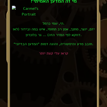
?מי זה המדען האמיתי
הי, שמי כרמל.
יזם, יוצר, מחנך, אמן רב תחומי, איש במה ובידור (לאו
דווקא לפי הסדר הזה) … גר בלונדון.
חובב מדע והיסטוריה, והוגה דמות ״המדען הבדיוני״.
קראו עלי קצת יותר